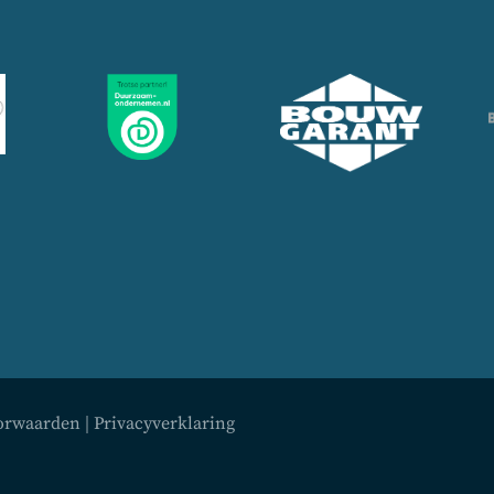
orwaarden
|
Privacyverklaring