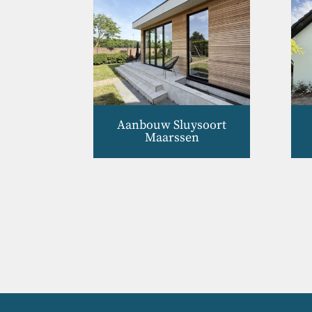
Aanbouw Sluysoort
Maarssen