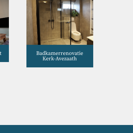
t
Badkamerrenovatie
Kerk-Avezaath