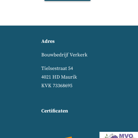
p
?
l
a
a
t
s
?
Adres
Bouwbedrijf Verkerk
Tielsestraat 54
4021 HD Maurik
KVK 73368695
Certificaten