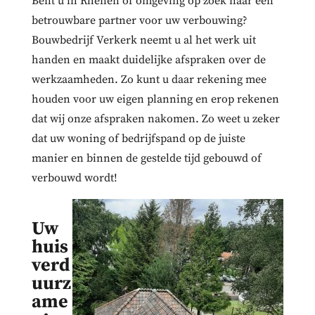
Bent u in Rhenen of omgeving op zoek naar een
betrouwbare partner voor uw verbouwing?
Bouwbedrijf Verkerk neemt u al het werk uit
handen en maakt duidelijke afspraken over de
werkzaamheden. Zo kunt u daar rekening mee
houden voor uw eigen planning en erop rekenen
dat wij onze afspraken nakomen. Zo weet u zeker
dat uw woning of bedrijfspand op de juiste
manier en binnen de gestelde tijd gebouwd of
verbouwd wordt!
Uw
huis
verd
uurz
ame