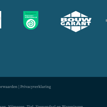
orwaarden
|
Privacyverklaring
lsen
,
Nijmegen
,
Tiel
,
Veenendaal
en
Wageningen