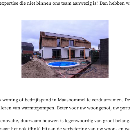
pertise die niet binnen ons team aanwezig is? Dan hebben wij
uw woning of bedrijfspand in Maasbommel te verduurzamen. De
alleren van warmtepompen. Beter voor uw woongenot, uw porte
renovatie, duurzaam bouwen is tegenwoordig van groot belang.
raagt het ook (flink) bij aan de verbetering van uw woon- en w