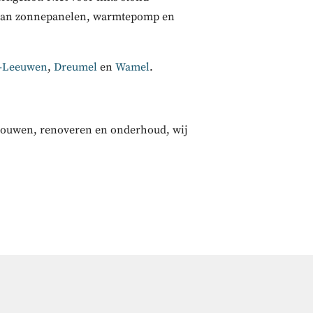
k van zonnepanelen, warmtepomp en
-Leeuwen
,
Dreumel
en
Wamel
.
erbouwen, renoveren en onderhoud, wij