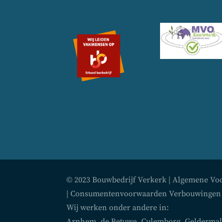
© 2023 Bouwbedrijf Verkerk |
Algemene Vo
|
Consumentenvoorwaarden Verbouwingen
Wij werken onder andere in:
Arnhem
,
de Betuwe
,
Culemborg
,
Gelderma