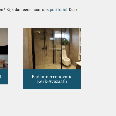
ten? Kijk dan eens naar ons
portfolio
! Daar
t
Badkamerrenovatie
Kerk-Avezaath