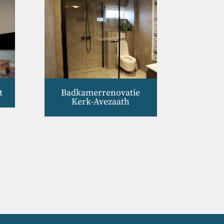
t
Badkamerrenovatie
Kerk-Avezaath