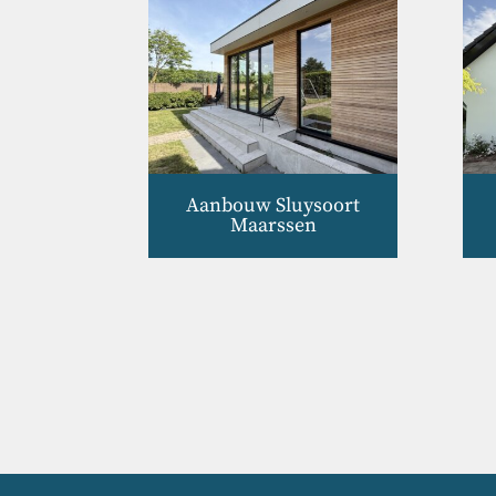
Aanbouw Sluysoort
Maarssen